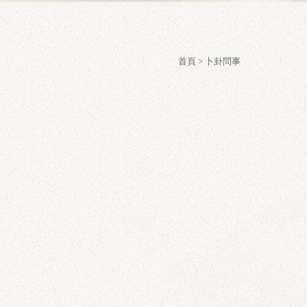
首頁
>
卜卦問事