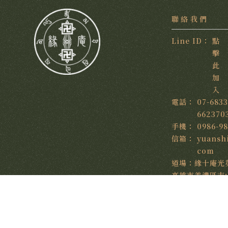
點
擊
此
加
入
07-683
662370
0986-9
yuansh
com
高雄市美濃區吉
新北市板橋區中正
4號6樓