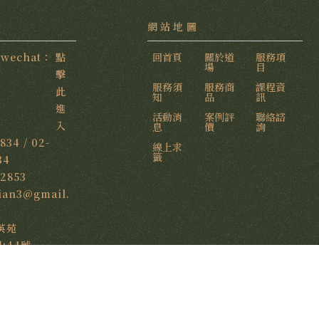
點
回首頁
關於道
服務項
場
目
擊
服務須
服務商
課程資
此
知
品
訊
進
活動消
案例評
聯絡諮
入
息
價
詢
3834
/
02-
線上求
籤
34
82853
ian3@gmail.
山44號
路253巷55弄