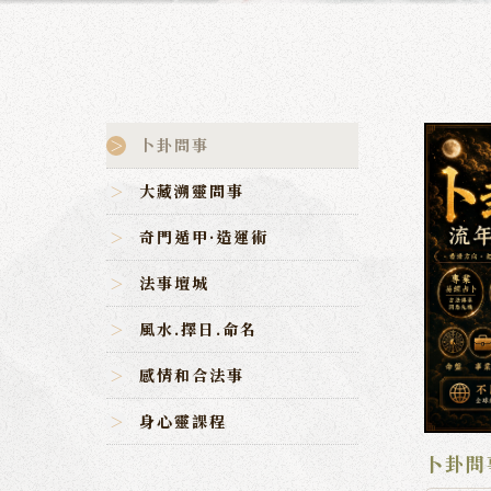
卜卦問事
大藏溯靈問事
奇門遁甲·造運術
法事壇城
風水.擇日.命名
感情和合法事
身心靈課程
卜卦問