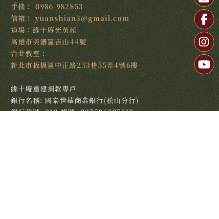
0986-982853
yuanshian3@gmail.com
高雄市美濃區吉山44號
新北市板橋區中正路253巷55弄4號6樓
緣十庵重建捐款專戶
銀行名稱: 國泰世華商業銀行(松山分行)
銀行代號: 013 帳號: 037506087113
緣十庵光英苑感謝各界捐款，所有善款帳務均公開透明，捐
款感謝狀可抵稅所得稅。
匯款通知
回首頁
關於道場