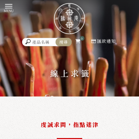
0
匯款通知
線 上 求 籤
虔誠求問，指點迷津