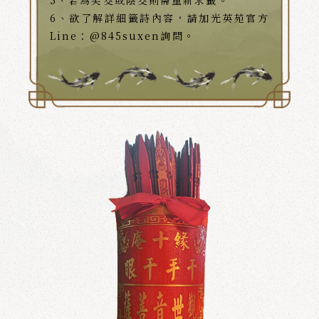
6、欲了解詳細籤詩內容，請加光英苑官方
Line：@845suxen詢問。