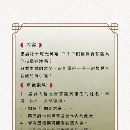
內容
想請緣十庵光英苑-千手千眼觀世音菩薩為
你指點迷津嗎？
只要虔誠的求問，就能獲得千手千眼觀世音
菩薩的指引喔！
求籤說明
1、虔誠向觀世音菩薩稟報您的姓名、年
歲、住址、求問事項。
2、點選『 開始求籤 』。
3、擲筊請示觀世音菩薩是否為此籤。
4、若為聖筊則可觀看詩籤內容。
5、若為笑筊或陰筊則需重新求籤。