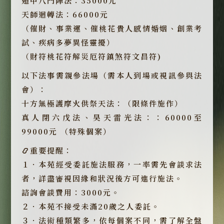
遁甲八門陣法：35000元
天師迴轉法：66000元
（催財、事業運、催桃花貴人感情婚姻、創業考
試、疾病多夢異怪靈擾）
（財符桃花符解災厄符鎮煞符文昌符)
以下法事需親參法場（需本人到場或視訊參與法
會）：
十方無極護摩火供祭天法：（限條件施作）
真人閉六戊法、昊天雷光法：：60000至
99000元 （特殊個案）
📿重要提醒：
１．本苑經受委託施法服務，一率需先會談求法
者，詳盡審視因緣和狀況後方可進行施法。
諮詢會談費用：3000元。
２．本苑不接受未滿20歲之人委託。
３．法術種類繁多，依每個案不同，需了解全盤