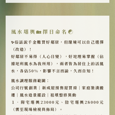
風水堪輿🏡擇日命名☯️
✨俗話說千金難買好鄰居，但環境可以自己選擇
（改造）！
好鄰居不易得（人心日變），好地理易掌握（佔
據地利風水為我所用），兩者皆為居住上的活風
水，各佔50%，影響不言而諭，久而自知！
風水調理服務範圍：
公司行號創業｜新成屋預售屋買房｜家庭裝潢搬
遷｜風水造景擺設｜祖墳整修異動
１．陽宅堪輿23000元、陰宅堪輿28000元
（需至現場檢視與佈局）。