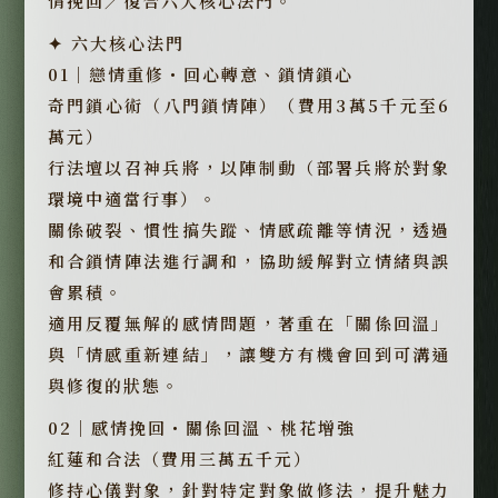
情挽回／復合六大核心法門。
✦ 六大核心法門
01｜戀情重修・回心轉意、鎖情鎖心
奇門鎖心術（八門鎖情陣）（費用3萬5千元至6
萬元）
行法壇以召神兵將，以陣制動（部署兵將於對象
環境中適當行事）。
關係破裂、慣性搞失蹤、情感疏離等情況，透過
和合鎖情陣法進行調和，協助緩解對立情緒與誤
會累積。
適用反覆無解的感情問題，著重在「關係回溫」
與「情感重新連結」，讓雙方有機會回到可溝通
與修復的狀態。
02｜感情挽回・關係回溫、桃花增強
紅蓮和合法（費用三萬五千元）
修持心儀對象，針對特定對象做修法，提升魅力