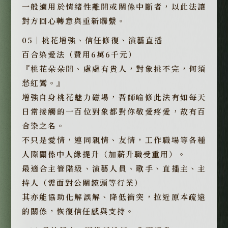
一般適用於情緒性離開或關係中斷者，以此法讓
對方回心轉意與重新聯繫。
05｜桃花增強、信任修復、演藝直播
百合染愛法（費用6萬6千元）
『桃花朵朵開、處處有貴人，對象挑不完，何須
愁紅鸞。』
增強自身桃花魅力磁場，吾師喻修此法有如每天
日常接觸的一百位對象都對你敬愛疼愛，故有百
合染之名。
不只是愛情，連同親情、友情，工作職場等各種
人際關係中人緣提升（加薪升職受重用）。
最適合主管階級、演藝人員、歌手、直播主、主
持人（需面對公關鏡頭等行業）
其亦能協助化解誤解、降低衝突，拉近原本疏遠
的關係，恢復信任感與支持。