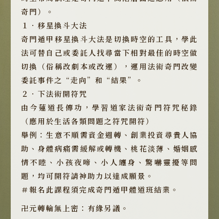
奇門）。
１．移星換斗大法
奇門遁甲移星換斗大法是切換時空的工具，學此
法可替自己或委託人找尋當下相對最佳的時空做
切換（俗稱改劇本或改運），運用法術奇門改變
委託事件之“走向”和“結果”。
２．下法術開符咒
由今蓮道長傳功，學習道家法術奇門符咒秘錄
（應用於生活各類問題之符咒開符）
舉例：生意不順需資金週轉、創業投資尋貴人協
助、身體病痛需緩解或轉機、桃花淡薄、婚姻感
情不睦、小孩夜啼、小人纏身、驚嚇靈擾等問
題，均可開符請神助力以達成願景。
＃報名此課程須完成奇門遁甲體道班結業。
卍元轉輪無上密：有緣另議。