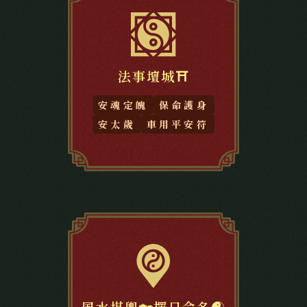
法事壇城⛩️
安魂定魄
保命護身
安太歲
車用平安符
風水堪輿🏡擇日命名☯️