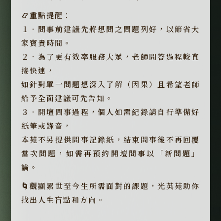
📿重點提醒：
１．問事前建議先將想問之問題列好，以節省大
家寶貴時間。
２．為了更有效率服務大眾，老師問答過程較直
接快速，
如針對單一問題想深入了解（因果）且希望老師
給予全面建議可先告知。
３．開壇問事過程，個人如需紀錄請自行準備好
紙筆或錄音，
本苑不另提供問事記錄紙，結束問事後不再回覆
當次問題，如需再預約開壇問事以「新問題」
論。
🌀觀顯累世至今生所需面對的課題，光英苑助你
找出人生盲點和方向。