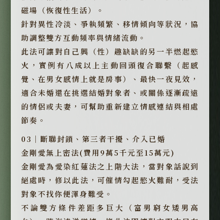
磁場（恢復性生活）。
針對異性冷淡、爭執頻繁、移情傾向等狀況，協
助調整雙方互動頻率與情緒流動。
此法可讓對自己興（性）趣缺缺的另一半燃起慾
火，實例有八成以上主動回頭復合聯繫（起感
覺、在男女感情上就是房事）、最快一夜見效，
適合未婚還在挑選結婚對象者、或關係逐漸疏遠
的情侶或夫妻，可幫助重新建立情感連結與相處
節奏。
03｜斷聯封鎖、第三者干擾、介入已婚
金剛愛無上密法(費用9萬5千元至15萬元)
金剛愛為愛染紅蓮法之上階大法，當對象話說到
絕處時，修以此法，可催情勾起慾火難耐，受法
對象不找你便渾身難受。
不論雙方條件差距多巨大（富男窮女矮男高