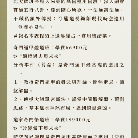
此大師班將進入易經的高階運用階段，深入融會
貫通五行八卦，達到隨心所欲，一法通萬法通，
不藏私額外傳授：今蓮道長獨創現代時空適用
“無極心易法”。
＃報名本課程須上過易經占卜實用班結業。
奇門遁甲體道班：學費66900元
✨“通曉過去與未來”
分析事件（算命）是奇門遁甲最基礎的應用之
一。
１．教授奇門遁甲的概念與理論、開盤起局、識
盤解盤。
２．傳授大道單宮斷法，課堂中實戰解盤、預測
思路，基本風水神煞布局，達到趨吉避凶。
道家奇門悟道班：學費189000元
✨“改變當下與未來”
時空布局調理是奇門遁甲高階層面之應用（法術