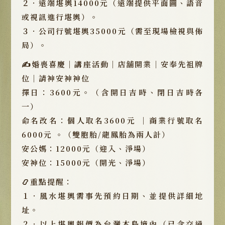
２．遠端堪輿14000元（遠端提供平面圖、語音
或視訊進行堪輿）。
３．公司行號堪輿35000元（需至現場檢視與佈
局）。
✍️婚喪喜慶｜講座活動｜店舖開業｜安奉先祖牌
位｜請神安神神位
擇日：3600元。（含開日吉時、閉日吉時各
一）
命名改名：個人取名3600元 ｜商業行號取名
6000元 。（雙胞胎/龍鳳胎為兩人計）
安公媽：12000元（迎入、淨場）
安神位：15000元（開光、淨場）
📿重點提醒：
１．風水堪輿需事先預約日期、並提供詳細地
址。
２．以上堪輿報價為台灣本島境內（已含交通