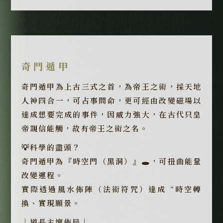
奇門遁甲
奇門遁甲為上古三式之首，為帝王之術，採天地
人神四合一，可占事問命，更可經由改變磁場以
達成想要完成的事件，因威力強大，在古代只皇
帝親信能觸，故有帝王之術之名。
💡科學的盡頭？
奇門遁甲為『時空門（黑洞）』🕳️，可扭曲能量
改變運程。
實際透過風水佈陣（法術符咒）達成“時空轉
換、實現願景。
｜道長主壇佈局｜