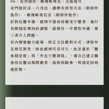
06｜長效穩定・斷緣斬桃花、全面提升
奇門值符法、六戊法、護摩火供祭天法（限條件
施作）、斷緣斬桃花法（限條件施作）
針對反覆外遇、感情不穩或持續受干擾者，進行
長期穩定導向的調整，處理另一半慣性外遇、第
三者介入問題。
於內增強魅力磁場、修正交往應對方式、排除外
在桃花異性，如此感情可長可久，此法重於「關
係穩定度」與「外在干擾降低」，適合已建立關
係但反覆出現問題者，協助回歸專一與穩定的相
處狀態。