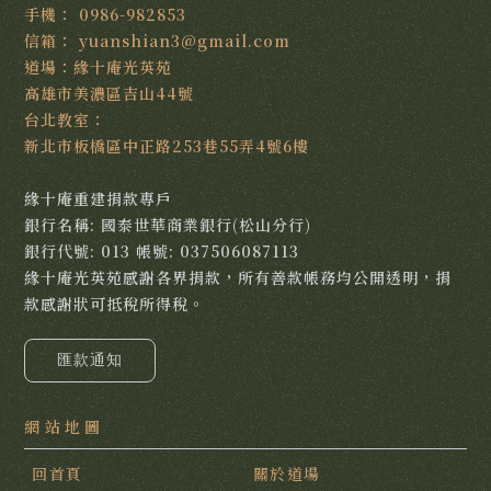
0986-982853
yuanshian3@gmail.com
高雄市美濃區吉山44號
新北市板橋區中正路253巷55弄4號6樓
緣十庵重建捐款專戶
銀行名稱: 國泰世華商業銀行(松山分行)
銀行代號: 013 帳號: 037506087113
緣十庵光英苑感謝各界捐款，所有善款帳務均公開透明，捐
款感謝狀可抵稅所得稅。
匯款通知
回首頁
關於道場