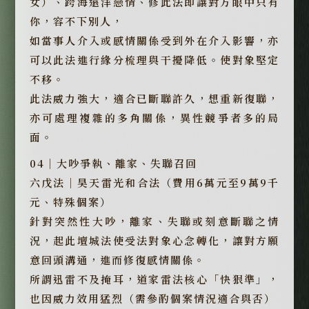
女）、跨海遠洋戀情、修此法即讓對方眼中只有
你，容不下別人，
如當事人介入或感情關係受到外在介入影響，亦
可以此法進行緣分梳理與干擾降低。使對象堅定
不移。
此法威力強大，適合已斷聯許久，想重新復聯，
亦可處理複雜的多角關係，異性競爭者多的局
面。
04｜大吵爭執、離家、失聯召回
六戊法｜昊天雷光和合法（費用6萬元至9萬9千
元、特殊個案）
針對突然性大吵，離家、失聯或刻意斷聯之情
況，起此壇城法使受法對象心念轉化，讓對方願
意回頭溝通，進而修復感情關係。
所謂迅雷不及掩耳，道家雷法核心「快狠準」，
也因威力效用猛烈（需參酌個案情況適合與否）