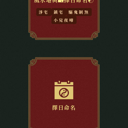
淨宅
鎮宅
驅鬼制煞
小兒夜啼
擇日命名