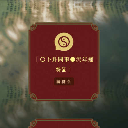
｜⚪卜卦問事⚫流年運
勢⌛️｜
請符令