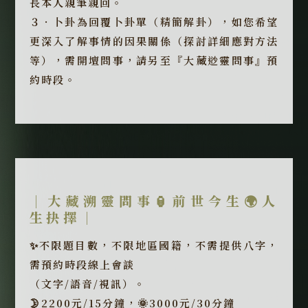
長本人親筆親回。
３．卜卦為回覆卜卦單（精簡解卦），如您希望
更深入了解事情的因果關係（探討詳細應對方法
等），需開壇問事，請另至『大藏逤靈問事』預
約時段。
｜大藏溯靈問事🏮前世今生🌍人
生抉擇｜
✨不限題目數，不限地區國籍，不需提供八字，
需預約時段線上會談
（文字/語音/視訊）。
🌛2200元/15分鐘，🌞3000元/30分鐘