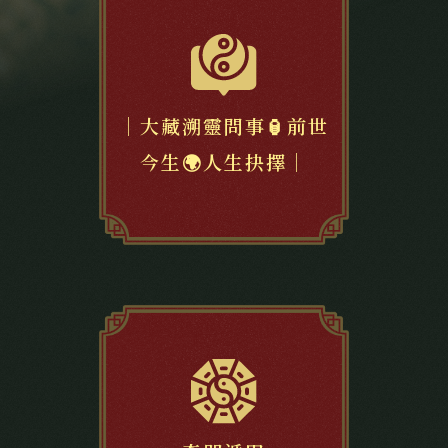
｜大藏溯靈問事🏮前世
今生🌍人生抉擇｜