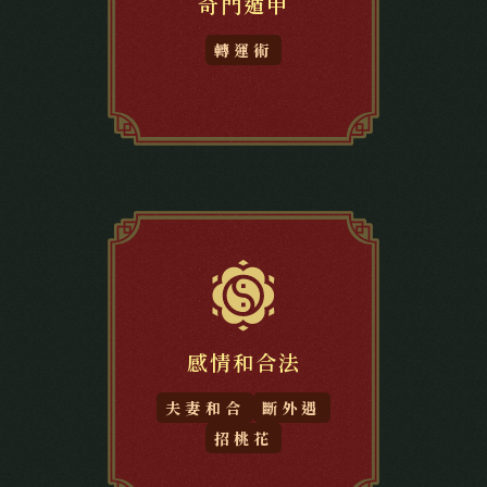
奇門遁甲
轉運術
感情和合法
夫妻和合
斷外遇
招桃花