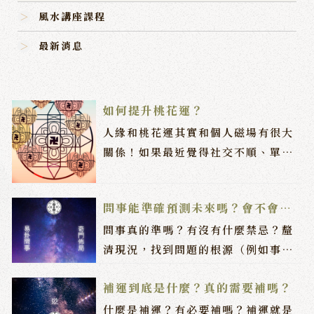
風水講座課程
最新消息
如何提升桃花運？
人緣和桃花運其實和個人磁場有很大
關係！如果最近覺得社交不順、單身
許久或總是遇到爛桃花，可以試試以
下方法來提升魅力和好人緣！
問事能準確預測未來嗎？會不會有
禁忌？
問事真的準嗎？有沒有什麼禁忌？釐
清現況，找到問題的根源（例如事業
不順是因為決策錯誤還是運勢影響）
補運到底是什麼？真的需要補嗎？
什麼是補運？有必要補嗎？補運就是